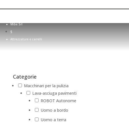
Attrezzature e carrelli
Mibe Srl
$
Attrezzature e carrelli
Categorie
Macchinari per la pulizia
Lava-asciuga pavimenti
ROBOT Autonome
Uomo a bordo
Uomo a terra