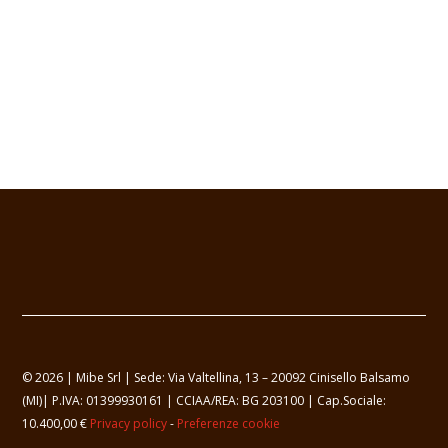
© 2026 | Mibe Srl | Sede: Via Valtellina, 13 – 20092 Cinisello Balsamo
(MI)| P.IVA: 01399930161 | CCIAA/REA: BG 203100 | Cap.Sociale:
10.400,00 €
Privacy policy
-
Preferenze cookie