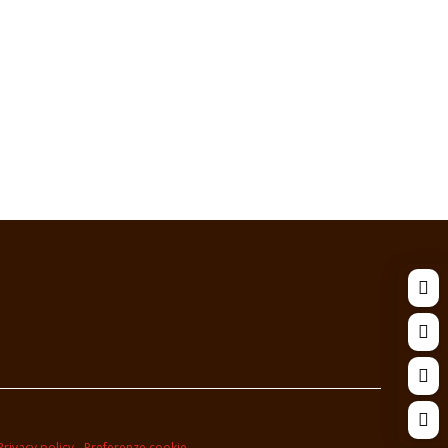




Privacy policy
-
Preferenze cookie