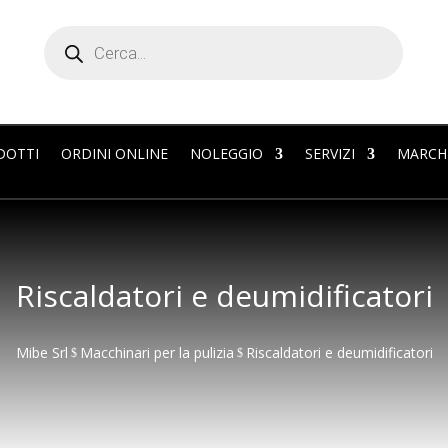
Products
search
DOTTI
ORDINI ONLINE
NOLEGGIO
SERVIZI
MARCH
Riscaldatori e deumidificatori
Mibe Srl
Macchinari per la pulizia
Riscaldatori e deumidificatori
$
$