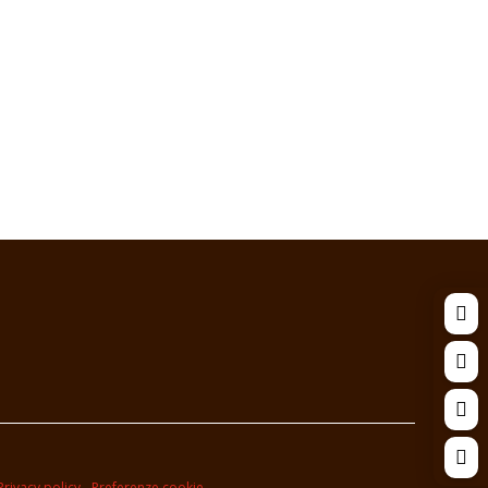




Privacy policy
-
Preferenze cookie