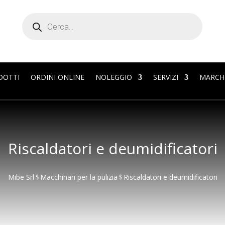
Products
search
DOTTI
ORDINI ONLINE
NOLEGGIO
SERVIZI
MARCH
Riscaldatori e deumidificatori
Mibe Srl
Macchinari per la pulizia
Riscaldatori e deumidificatori
$
$