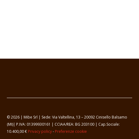
© 2026 | Mibe Srl | Sede: Via Valtellina, 13 – 20092 Cinisello Balsamo
(MI)| P.IVA: 01399930161 | CCIAA/REA: BG 203100 | Cap.Sociale:
10.400,00 €
Privacy policy
-
Preferenze cookie