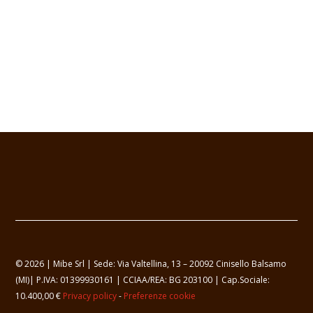
© 2026 | Mibe Srl | Sede: Via Valtellina, 13 – 20092 Cinisello Balsamo
(MI)| P.IVA: 01399930161 | CCIAA/REA: BG 203100 | Cap.Sociale:
10.400,00 €
Privacy policy
-
Preferenze cookie