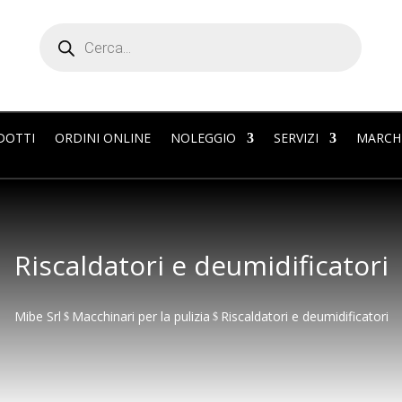
Products
search
DOTTI
ORDINI ONLINE
NOLEGGIO
SERVIZI
MARCH
Riscaldatori e deumidificatori
Mibe Srl
Macchinari per la pulizia
Riscaldatori e deumidificatori
$
$