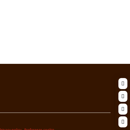




Privacy policy
-
Preferenze cookie