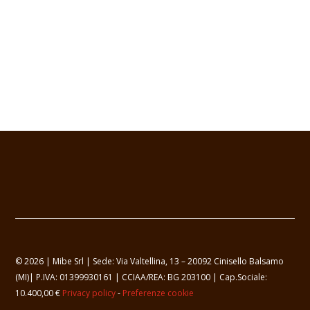
© 2026 | Mibe Srl | Sede: Via Valtellina, 13 – 20092 Cinisello Balsamo
(MI)| P.IVA: 01399930161 | CCIAA/REA: BG 203100 | Cap.Sociale:
10.400,00 €
Privacy policy
-
Preferenze cookie