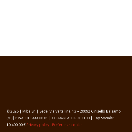
© 2026 | Mibe Srl | Sede: Via Valtellina, 13 – 20092 Cinisello Balsamo
(MI)| P.IVA: 01399930161 | CCIAA/REA: BG 203100 | Cap.Sociale:
10.400,00 €
Privacy policy
-
Preferenze cookie