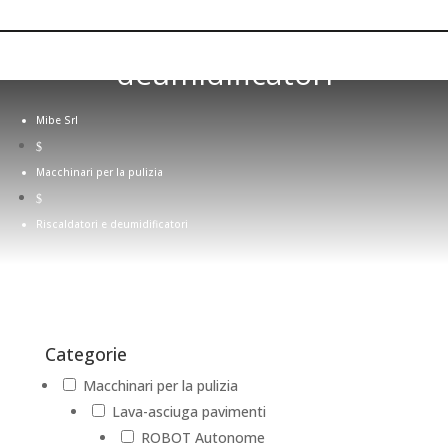
Riscaldatori e
deumidificatori
Mibe Srl
$
Macchinari per la pulizia
$
Riscaldatori e deumidificatori
Categorie
Macchinari per la pulizia
Lava-asciuga pavimenti
ROBOT Autonome