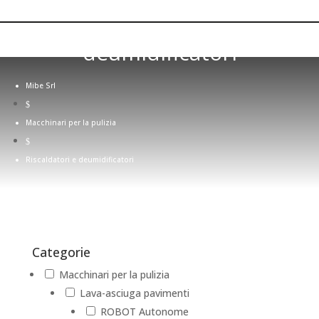
Riscaldatori e
deumidificatori
Mibe Srl
$
Macchinari per la pulizia
$
Riscaldatori e deumidificatori
Categorie
Macchinari per la pulizia
Lava-asciuga pavimenti
ROBOT Autonome