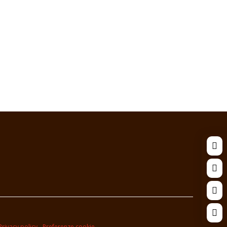




Privacy policy
-
Preferenze cookie