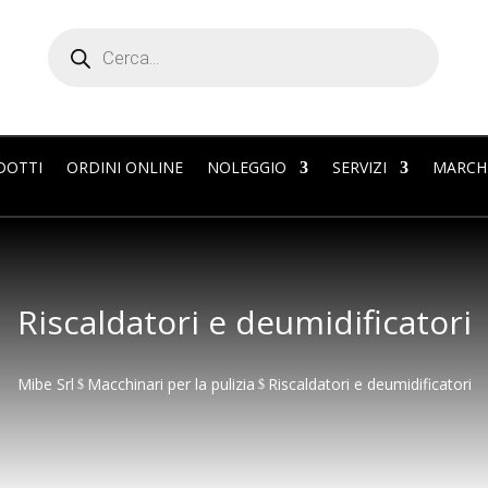
Products
search
DOTTI
ORDINI ONLINE
NOLEGGIO
SERVIZI
MARCH
Riscaldatori e deumidificatori
Mibe Srl
Macchinari per la pulizia
Riscaldatori e deumidificatori
$
$