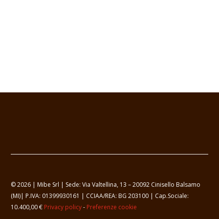
© 2026 | Mibe Srl | Sede: Via Valtellina, 13 – 20092 Cinisello Balsamo
(MI)| P.IVA: 01399930161 | CCIAA/REA: BG 203100 | Cap.Sociale:
10.400,00 €
Privacy policy
-
Preferenze cookie