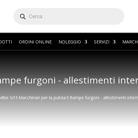
Products
search
DOTTI
ORDINI ONLINE
NOLEGGIO
SERVIZI
MARCH
mpe furgoni - allestimenti inte
Mibe Srl
Macchinari per la pulizia
Rampe furgoni - allestimenti intern
$
$