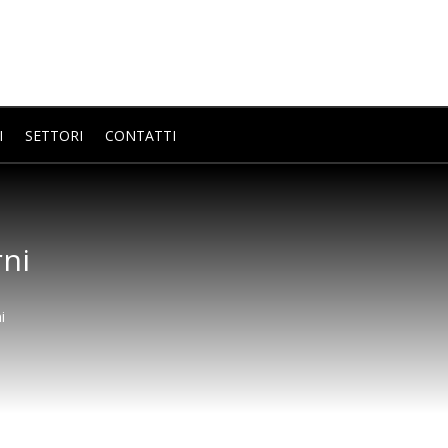
I
SETTORI
CONTATTI
rni
i