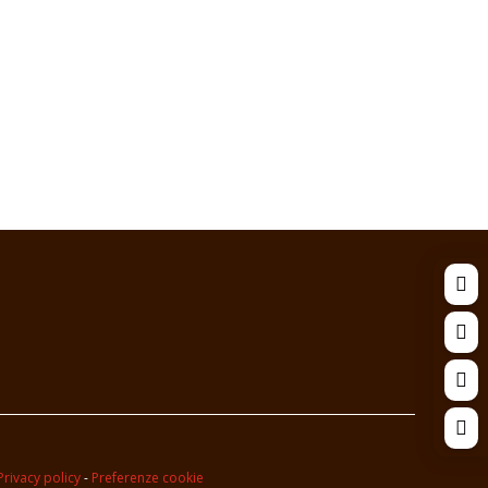




Privacy policy
-
Preferenze cookie