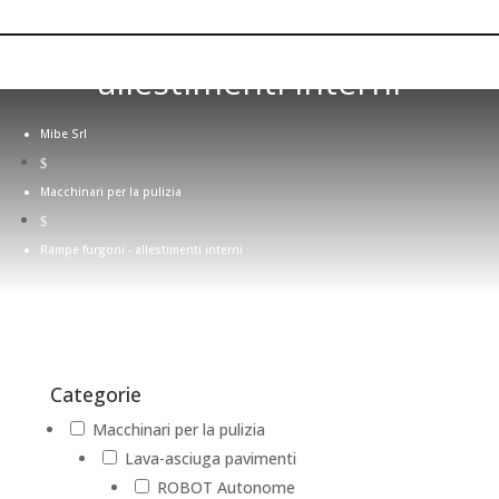
Rampe furgoni -
allestimenti interni
Mibe Srl
$
Macchinari per la pulizia
$
Rampe furgoni - allestimenti interni
Categorie
Macchinari per la pulizia
Lava-asciuga pavimenti
ROBOT Autonome