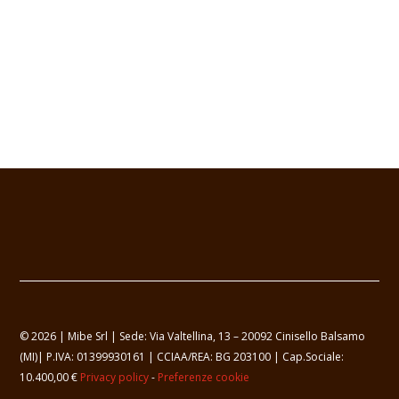
© 2026 | Mibe Srl | Sede: Via Valtellina, 13 – 20092 Cinisello Balsamo
(MI)| P.IVA: 01399930161 | CCIAA/REA: BG 203100 | Cap.Sociale:
10.400,00 €
Privacy policy
-
Preferenze cookie