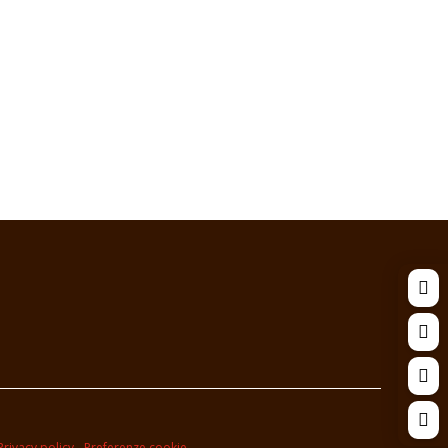




Privacy policy
-
Preferenze cookie