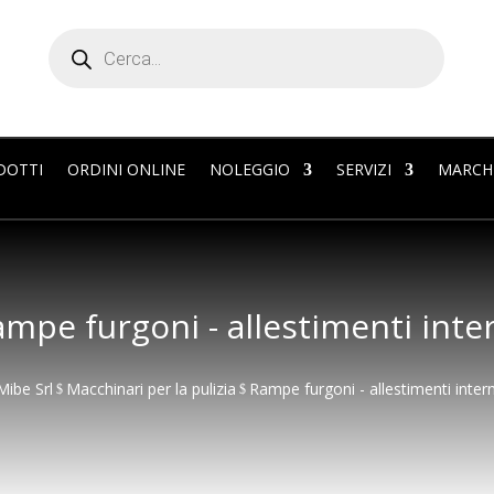
Products
search
DOTTI
ORDINI ONLINE
NOLEGGIO
SERVIZI
MARCH
mpe furgoni - allestimenti inte
Mibe Srl
Macchinari per la pulizia
Rampe furgoni - allestimenti intern
$
$