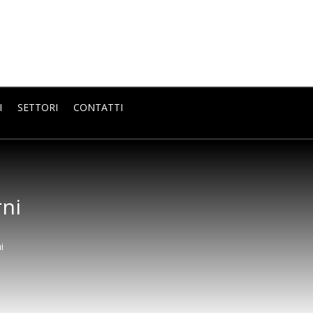
I
SETTORI
CONTATTI
rni
i