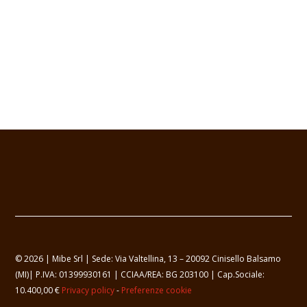
© 2026 | Mibe Srl | Sede: Via Valtellina, 13 – 20092 Cinisello Balsamo
(MI)| P.IVA: 01399930161 | CCIAA/REA: BG 203100 | Cap.Sociale:
10.400,00 €
Privacy policy
-
Preferenze cookie