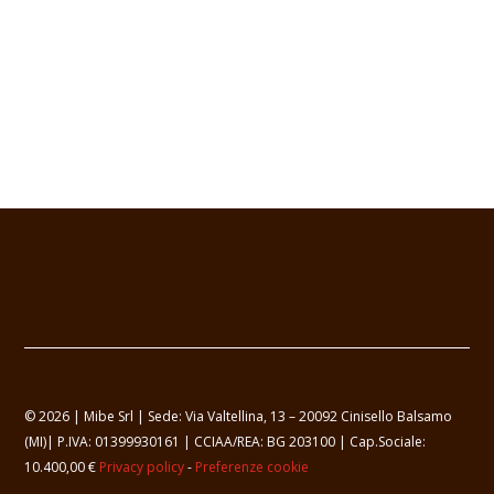
© 2026 | Mibe Srl | Sede: Via Valtellina, 13 – 20092 Cinisello Balsamo
(MI)| P.IVA: 01399930161 | CCIAA/REA: BG 203100 | Cap.Sociale:
10.400,00 €
Privacy policy
-
Preferenze cookie