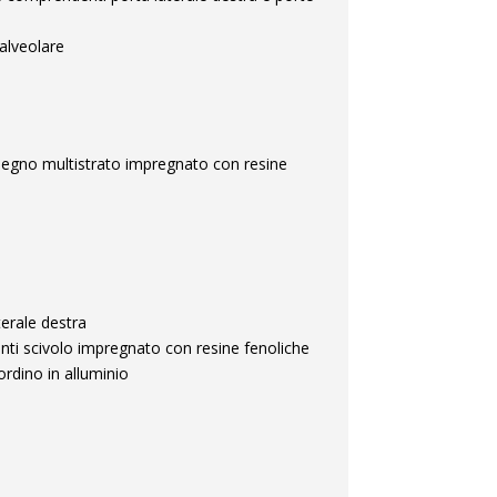
 alveolare
 legno multistrato impregnato con resine
terale destra
anti scivolo impregnato con resine fenoliche
rdino in alluminio