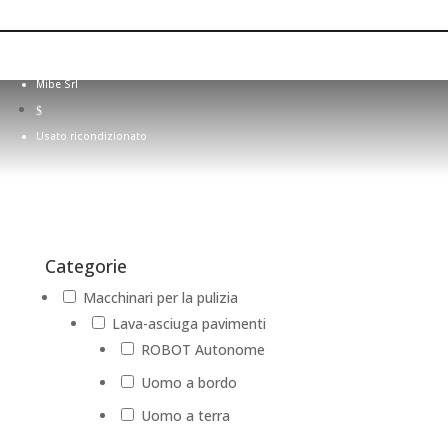
Usato ricondizionato
Mibe Srl
$
Usato ricondizionato
Categorie
Macchinari per la pulizia
Lava-asciuga pavimenti
ROBOT Autonome
Uomo a bordo
Uomo a terra