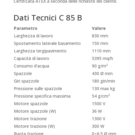
Certificata ATEX a seconda delle richieste del cliente.
Dati Tecnici C 85 B
Parametro
Valore
Larghezza di lavoro
830 mm
Spostamento laterale basamento
150 mm
Larghezza tergipavimento
1110 mm
Capacità di lavoro
5395 mq/h
Consumo d’acqua
90 g/m²
Spazzole
430 Ø mm
Giri spazzole
180 giri/min
Pressione sulle spazzole
130 max kg
Pressione specifica massima
54 g/cm²
Motore spazzole
1500 V
Motore spazzole (W)
36 W
Motore trazione
1300 V
Motore trazione (W)
300 W
Ruota trazione
0÷6.5 Ø mm