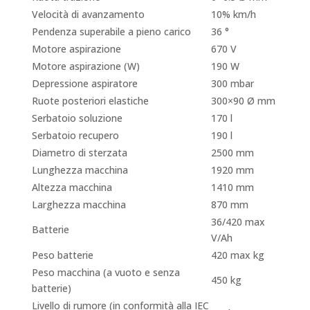
Velocità di avanzamento
10% km/h
Pendenza superabile a pieno carico
36 °
Motore aspirazione
670 V
Motore aspirazione (W)
190 W
Depressione aspiratore
300 mbar
Ruote posteriori elastiche
300×90 Ø mm
Serbatoio soluzione
170 l
Serbatoio recupero
190 l
Diametro di sterzata
2500 mm
Lunghezza macchina
1920 mm
Altezza macchina
1410 mm
Larghezza macchina
870 mm
36/420 max
Batterie
V/Ah
Peso batterie
420 max kg
Peso macchina (a vuoto e senza
450 kg
batterie)
Livello di rumore (in conformità alla IEC