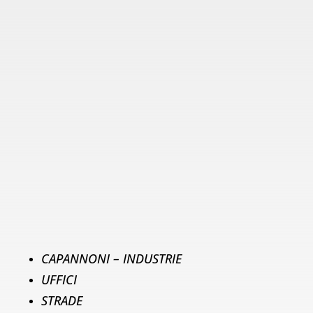
DELLE INDUSTRIE
Mibe
, attiva dal 1982, è un punto di riferimento nella fornitura e
nel noleggio di
soluzioni e macchinari per la pulizia
industriale
. La nostra mission è quella di offrire prodotti ad alte
prestazioni per garantire
sicurezza e igiene
in ogni ambiente di
lavoro, dai magazzini ai garage, dai capannoni alle autorimesse
ad uso industriale.
Il nostro catalogo vanta una vasta gamma di
macchine
conformi alle normative vigenti
, adatte a soddisfare le
esigenze di pulizia più specifiche di ambienti di lavoro
diversificati.
CAPANNONI – INDUSTRIE
UFFICI
STRADE