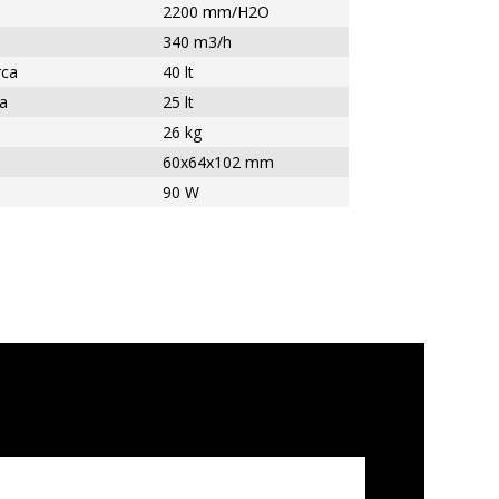
2200 mm/H2O
340 m3/h
rca
40 lt
a
25 lt
26 kg
60x64x102 mm
90 W