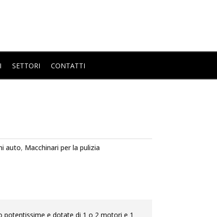
I
SETTORI
CONTATTI
ni auto
,
Macchinari per la pulizia
potentissime e dotate di 1 o 2 motori e 1