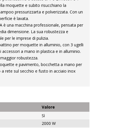
lla moquette e subito risucchiano la
hampoo pressurizzarta e polverizzata. Con un
erficie è lavata.
 è una macchina professionale, pensata per
edia dimensione. La sua robustezza e
 per le imprese di pulizia.
attino per moquette in alluminio, con 3 ugelli
li accessori a mano in plastica e in alluminio.
 maggior robustezza.
r moquette e pavimento, bocchetta a mano per
ro a rete sul secchio e fusto in acciaio inox
Valore
Sì
2000 W