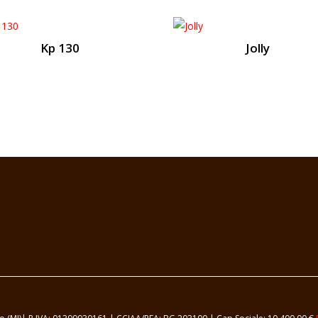
Kp 130
Jolly