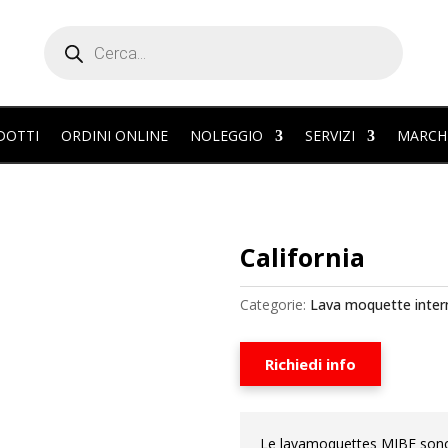
Products
search
DOTTI
ORDINI ONLINE
NOLEGGIO
SERVIZI
MARCH
California
Categorie:
Lava moquette inter
Richiedi info
Le lavamoquettes MIBE sono 