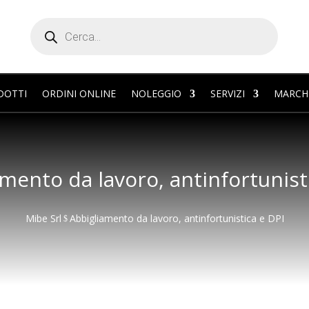
Products
search
DOTTI
ORDINI ONLINE
NOLEGGIO
SERVIZI
MARCH
mento da lavoro, antinfortunist
Mibe Srl
Abbigliamento da lavoro, antinfortunistica e DPI
$