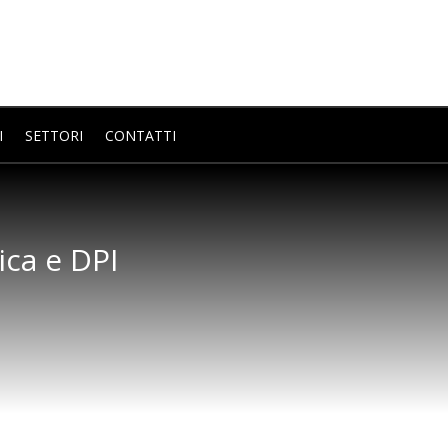
I
SETTORI
CONTATTI
ica e DPI