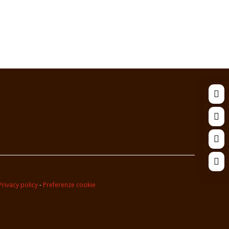




Privacy policy
-
Preferenze cookie