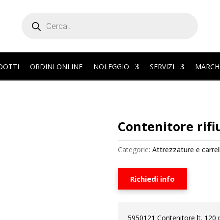
Products
search
DOTTI
ORDINI ONLINE
NOLEGGIO
SERVIZI
MARCH
Contenitore rifi
Categorie:
Attrezzature e carrell
Richiedi info
5950121 Contenitore lt. 120 p