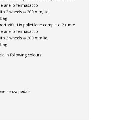
 e anello fermasacco
with 2 wheels ø 200 mm, lid,
 bag
ortarifiuti in polietilene completo 2 ruote
 e anello fermasacco
with 2 wheels ø 200 mm lid,
 bag
ble in following colours:
ione senza pedale