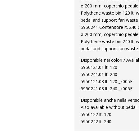
ø 200 mm, coperchio pedale
Polythene waste bin 120 lt. 
pedal and support fan waste
5950241 Contenitore lt. 240 p
ø 200 mm, coperchio pedale
Polythene waste bin 240 lt. 
pedal and support fan waste
Disponibile nei colori / Availa
5950121.01 lt. 120 .
5950241.01 lt. 240 .
5950121.03 lt. 120 _x005F
5950241.03 lt. 240 _x005F
Disponibile anche nella vers
Also available without pedal:
5950122 lt. 120
5950242 lt. 240