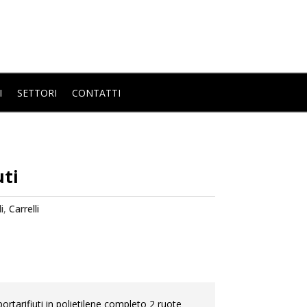
I
SETTORI
CONTATTI
uti
i
,
Carrelli
ortarifiuti in polietilene completo 2 ruote