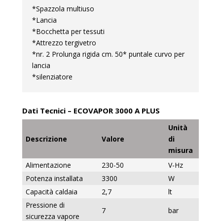
*Spazzola multiuso
*Lancia
*Bocchetta per tessuti
*Attrezzo tergivetro
*nr. 2 Prolunga rigida cm. 50* puntale curvo per
lancia
*silenziatore
Dati Tecnici – ECOVAPOR 3000 A PLUS
Unità
Descrizione
Valore
di
misura
Alimentazione
230-50
V-Hz
Potenza installata
3300
W
Capacità caldaia
2,7
lt
Pressione di
7
bar
sicurezza vapore