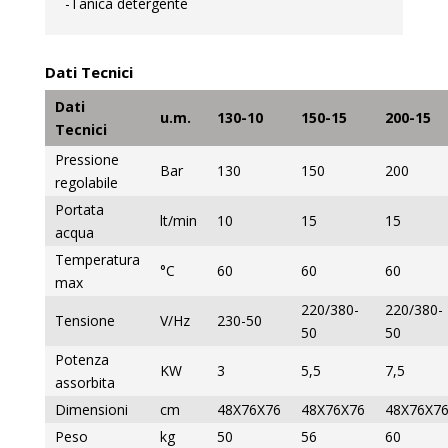
-Tanica detergente
Dati Tecnici
Dati
u.m.
130-10
150-15
200-15
Tecnici
Pressione
Bar
130
150
200
regolabile
Portata
lt/min
10
15
15
acqua
Temperatura
°C
60
60
60
max
220/380-
220/380-
Tensione
V/Hz
230-50
50
50
Potenza
KW
3
5,5
7,5
assorbita
Dimensioni
cm
48X76X76
48X76X76
48X76X7
Peso
kg
50
56
60