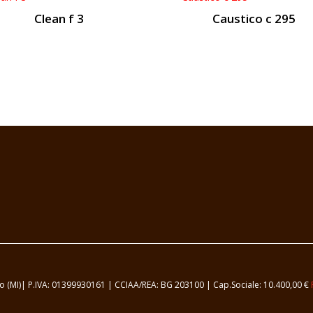
Clean f 3
Caustico c 295
samo (MI)| P.IVA: 01399930161 | CCIAA/REA: BG 203100 | Cap.Sociale: 10.400,00 €