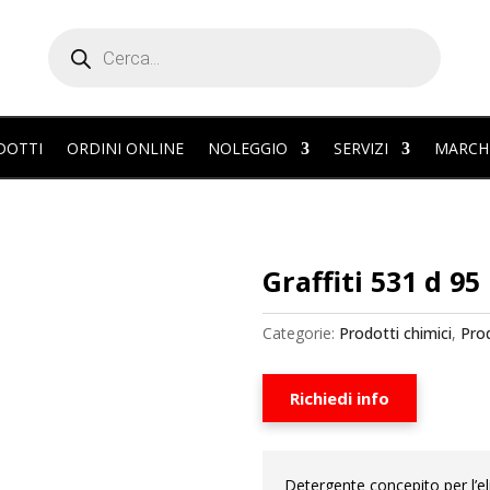
Products
search
DOTTI
ORDINI ONLINE
NOLEGGIO
SERVIZI
MARCH
Graffiti 531 d 95
Categorie:
Prodotti chimici
,
Pro
Richiedi info
Detergente concepito per l’eli