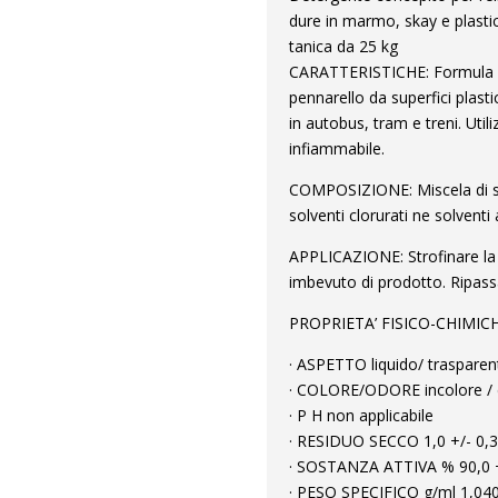
dure in marmo, skay e plastic
tanica da 25 kg
CARATTERISTICHE: Formula spe
pennarello da superfici plasti
in autobus, tram e treni. Util
infiammabile.
COMPOSIZIONE: Miscela di sol
solventi clorurati ne solventi
APPLICAZIONE: Strofinare la 
imbevuto di prodotto. Ripass
PROPRIETA’ FISICO-CHIMICH
· ASPETTO liquido/ trasparen
· COLORE/ODORE incolore / d
· P H non applicabile
· RESIDUO SECCO 1,0 +/- 0,
· SOSTANZA ATTIVA % 90,0 +
· PESO SPECIFICO g/ml 1,040