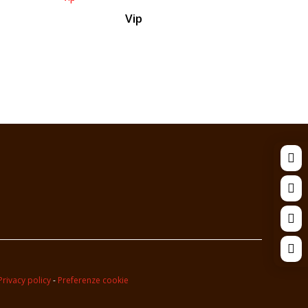
Vip




Privacy policy
-
Preferenze cookie