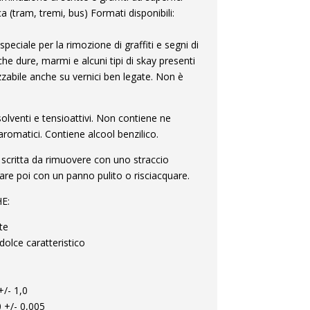
a (tram, tremi, bus) Formati disponibili:
ciale per la rimozione di graffiti e segni di
che dure, marmi e alcuni tipi di skay presenti
izzabile anche su vernici ben legate. Non è
venti e tensioattivi. Non contiene ne
 aromatici. Contiene alcool benzilico.
scritta da rimuovere con uno straccio
are poi con un panno pulito o risciacquare.
E:
te
olce caratteristico
3
/- 1,0
 +/- 0,005