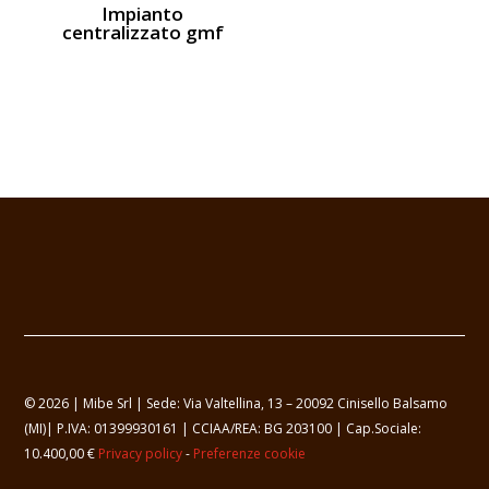
Impianto
centralizzato gmf
© 2026 | Mibe Srl | Sede: Via Valtellina, 13 – 20092 Cinisello Balsamo
(MI)| P.IVA: 01399930161 | CCIAA/REA: BG 203100 | Cap.Sociale:
10.400,00 €
Privacy policy
-
Preferenze cookie