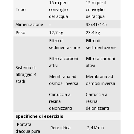
15 m per il
15 m per il
Tubo
convoglio
convoglio
dell’acqua
dell’acqua
Alimentazione
–
33x41x145
Peso
12,7 kg
23,4 kg
Filtro di
Filtro di
sedimentazione
sedimentazione
Filtro a carboni
Filtro a carboni
attivi
attivi
Sistema di
filtraggio 4
Membrana ad
Membrana ad
stadi
osmosi inversa
osmosi inversa
Cartuccia a
Cartuccia a
resina
resina
deionizzanti
deionizzanti
Specifiche di esercizio
Portata
Rete idrica
2,4 l/min
d’acqua pura