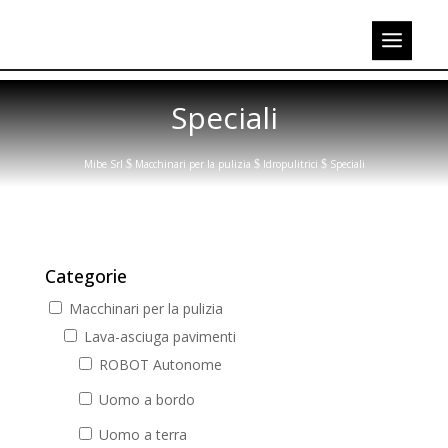
Speciali
Mibe Srl
$
Macchinari per la pulizia
$
Idropulitrici
$
Speciali
Categorie
Macchinari per la pulizia
Lava-asciuga pavimenti
ROBOT Autonome
Uomo a bordo
Uomo a terra