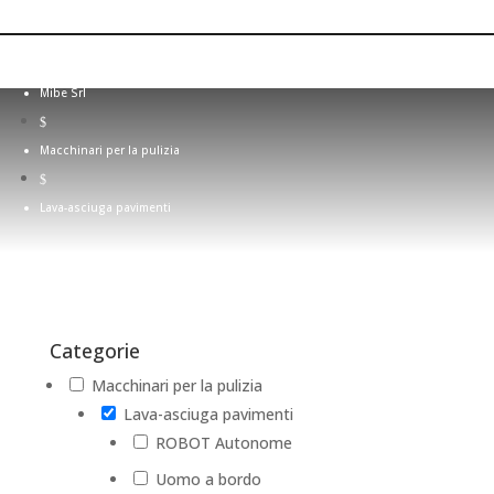
Lava-asciuga pavimenti
Mibe Srl
$
Macchinari per la pulizia
$
Lava-asciuga pavimenti
Categorie
Macchinari per la pulizia
Lava-asciuga pavimenti
ROBOT Autonome
Uomo a bordo