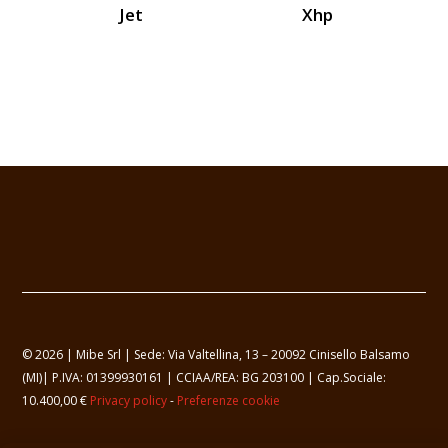
Jet
Xhp
© 2026 | Mibe Srl | Sede: Via Valtellina, 13 – 20092 Cinisello Balsamo
(MI)| P.IVA: 01399930161 | CCIAA/REA: BG 203100 | Cap.Sociale:
10.400,00 €
Privacy policy
-
Preferenze cookie