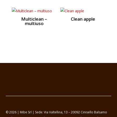
Multiclean –
Clean apple
multiuso
© 2026 | Mibe Srl | Sede: Via Valtellina, 13 – 20092 Cinisello Balsamo