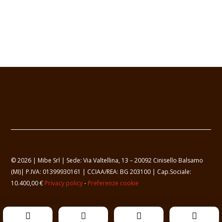
© 2026 | Mibe Srl | Sede: Via Valtellina, 13 – 20092 Cinisello Balsamo
(MI)| P.IVA: 01399930161 | CCIAA/REA: BG 203100 | Cap.Sociale:
10.400,00 €
Privacy policy
-
Preferenze cookie



