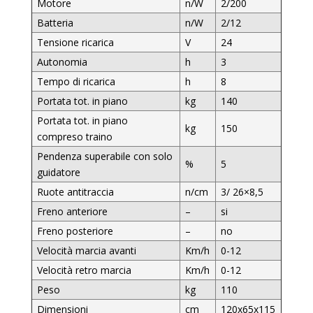
Motore
n/W
2/200
Batteria
n/W
2/12
Tensione ricarica
V
24
Autonomia
h
3
Tempo di ricarica
h
8
Portata tot. in piano
kg
140
Portata tot. in piano
kg
150
compreso traino
Pendenza superabile con solo
%
5
guidatore
Ruote antitraccia
n/cm
3/ 26×8,5
Freno anteriore
–
si
Freno posteriore
–
no
Velocità marcia avanti
Km/h
0-12
Velocità retro marcia
Km/h
0-12
Peso
kg
110
Dimensioni
cm
120x65x115