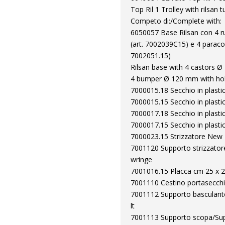
Top Ril 1 Trolley with rilsan
Competo di:/Complete with:
6050057 Base Rilsan con 4 r
(art. 7002039C15) e 4 parac
7002051.15)
Rilsan base with 4 castors 
4 bumper Ø 120 mm with hol
7000015.18 Secchio in plastica
7000015.15 Secchio in plastica
7000017.18 Secchio in plastica
7000017.15 Secchio in plastica
7000023.15 Strizzatore New
7001120 Supporto strizzato
wringe
7001016.15 Placca cm 25 x 20 
7001110 Cestino portasecchi
7001112 Supporto basculante
lt
7001113 Supporto scopa/Sup