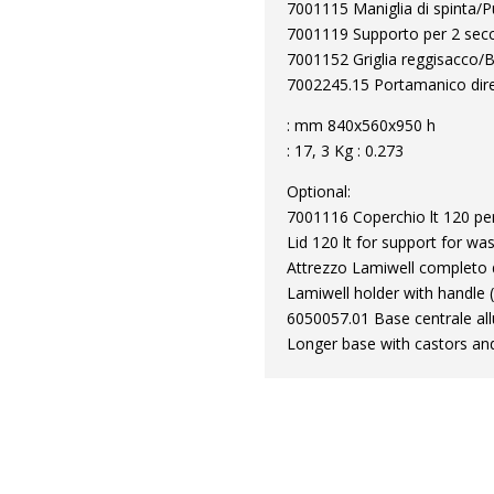
7001115 Maniglia di spinta/
7001119 Supporto per 2 secch
7001152 Griglia reggisacco/
7002245.15 Portamanico dir
: mm 840x560x950 h
: 17, 3 Kg : 0.273
Optional:
7001116 Coperchio lt 120 pe
Lid 120 lt for support for wa
Attrezzo Lamiwell completo d
Lamiwell holder with handle 
6050057.01 Base centrale all
Longer base with castors a