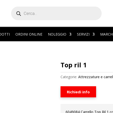
Products
search
DOTTI
ORDINI ONLINE
NOLEGGIO
SERVIZI
MARCH
Top ril 1
Categorie:
Attrezzature e carrell
Richiedi info
6049084 Carrello Top Ril 1 c