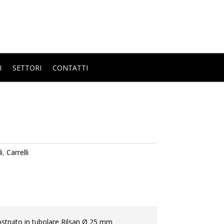
I
SETTORI
CONTATTI
i
,
Carrelli
ostruito in tubolare Rilsan Ø 25 mm