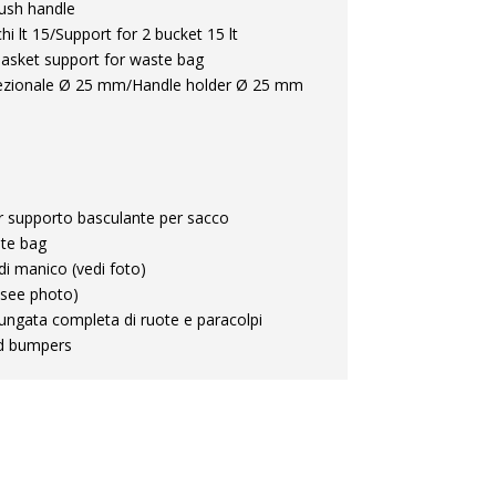
Push handle
i lt 15/Support for 2 bucket 15 lt
Basket support for waste bag
ezionale Ø 25 mm/Handle holder Ø 25 mm
r supporto basculante per sacco
ste bag
i manico (vedi foto)
(see photo)
ungata completa di ruote e paracolpi
nd bumpers