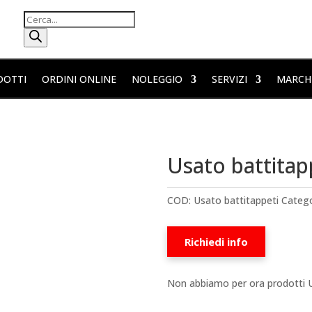
Products
search
DOTTI
ORDINI ONLINE
NOLEGGIO
SERVIZI
MARCH
Usato battitap
COD:
Usato battitappeti
Catego
Richiedi info
Non abbiamo per ora prodotti U