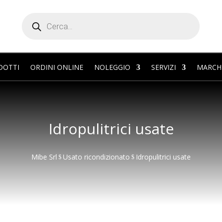
Products
search
DOTTI
ORDINI ONLINE
NOLEGGIO
SERVIZI
MARCH
Idropulitrici usate
Mibe Srl
Usato ricondizionato
Idropulitrici usate
$
$