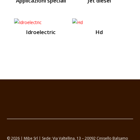
Applicazioni speciali
Jet diesel
Idroelectric
Hd
© 2026 | Mibe Srl | Sede: Via Valtellina, 13 – 20092 Cinisello Balsamo